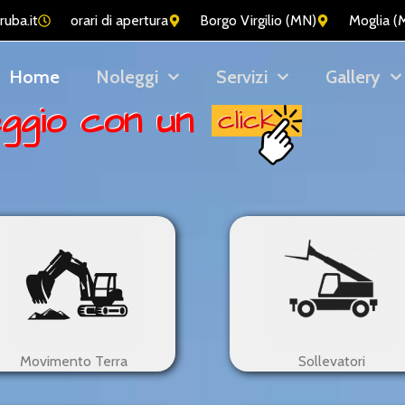
ruba.it
orari di apertura
Borgo Virgilio (MN)
Moglia (
Home
Noleggi
Servizi
Gallery
leggio con un
Movimento Terra
Sollevatori