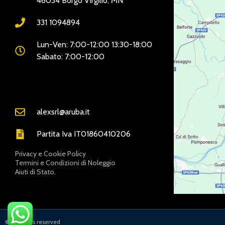
46034 Borgo Virgilio, MN
331 1094894
Lun-Ven: 7:00-12:00 13:30-18:00
Sabato: 7:00-12:00
alexsrl@aruba.it
Partita Iva IT01860410206
Privacy e Cookie Policy
Termini e Condizioni di Noleggio
Aiuti di Stato.
LINKDISERVIZIO
© All rights reserved