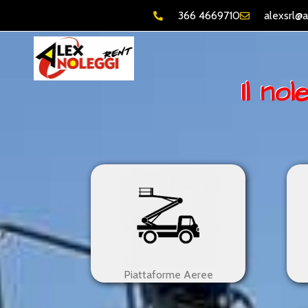
366 4669710
alexsrl@a
Il no
Piattaforme Aeree