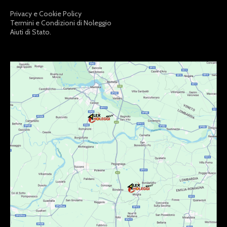
Privacy e Cookie Policy
Termini e Condizioni di Noleggio
Aiuti di Stato.
LINKDISERVIZIO