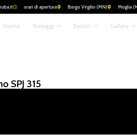
ruba.it
orari di apertura
Borgo Virgilio (MN)
Moglia (
Home
Noleggi
Servizi
Gallery
gno SPJ 315