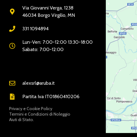
Via Giovanni Verga, 1238
46034 Borgo Virgilio, MN
331 1094894
Lun-Ven: 7:00-12:00 13:30-18:00
Sabato: 7:00-12:00
alexsrl@aruba.it
Partita Iva IT01860410206
Privacy e Cookie Policy
Termini e Condizioni di Noleggio
Aiuti di Stato.
LINKDISERVIZIO