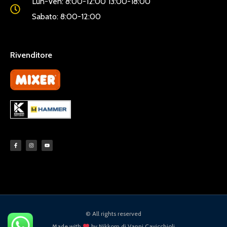
Lun-Ven: 8:00-12:00 13:00-18:00
Sabato: 8:00-12:00
Rivenditore
LINKDISERVIZIO
© All rights reserved
Made with
by Nikkom di Vanni Cavicchioli