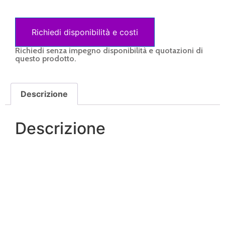
Richiedi disponibilità e costi
Richiedi senza impegno disponibilità e quotazioni di
questo prodotto.
Descrizione
Descrizione
Un nostro operatore sarà a tua disposizione in
pochi minuti.
Ti risponderemo il prima possibile.