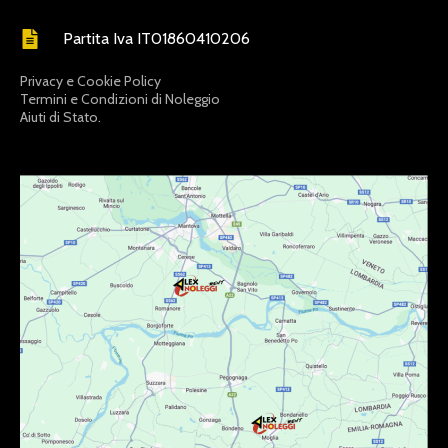
Partita Iva IT01860410206
Privacy e Cookie Policy
Termini e Condizioni di Noleggio
Aiuti di Stato.
LINKDISERVIZIO